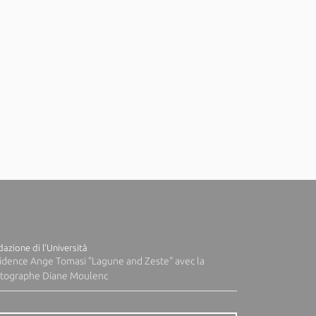
azione di l'Università
idence Ange Tomasi "Lagune and Zeste" avec la
tographe Diane Moulenc