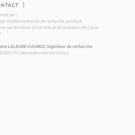
ONTACT
posé par :
ipe méditerranéenne de recherche juridique
vice pénitentiaire d'insertion et de probation de Corse
P
nne LALEURE-LUGREZI, Ingénieur de recherche
0202214
|
laleure@universita.corsica