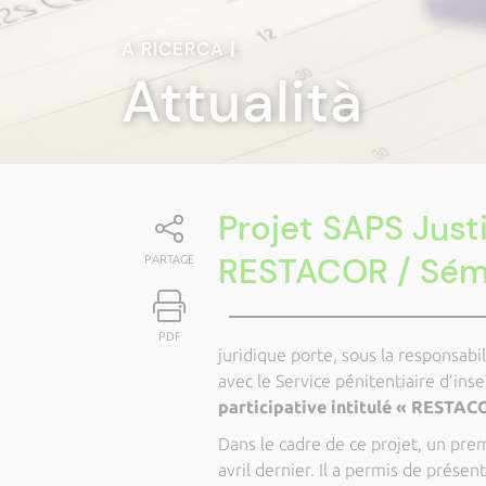
A RICERCA
|
Attualità
Projet SAPS Just
RESTACOR / Sémi
PARTAGE
PDF
juridique porte, sous la responsabil
avec le Service pénitentiaire d’ins
participative intitulé « RESTACO
Dans le cadre de ce projet, un prem
avril dernier. Il a permis de présen