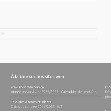
026
À la Une sur nos sites web
www.universita.corsica
Fund
Année universitaire 2026/2027 - Calendrier des rentrées
Rés
pho
Etudiants & futurs étudiants
Dates de rentrée 2026/2027 | IUT