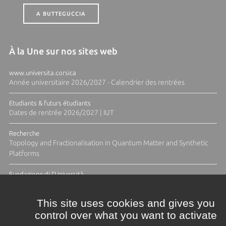
A BUTTEGUCCIA
À la Une sur nos sites web
www.universita.corsica
Année universitaire 2026/2027 - Calendrier des rentrées
Etudiants & futurs étudiants
Dates de rentrée 2026/2027 | IUT
Recherche
Topology and Fractionalisation in Quantum Matter and Synthetic
Platforms
Fundazione di l'Università
Résidence Ange Tomasi "Lagune and Zeste" avec la photographe
Diane Moulenc
This site uses cookies and gives you
control over what you want to activate