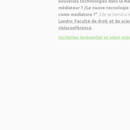
nouvelles technologies dans la mé
médiateur ? /Le nuove tecnologie 
come mediatore ?"
. Elle se tiendra 
Landry, Faculté de droit et de sci
visioconférence
.
Incription (présentiel et visio) pré