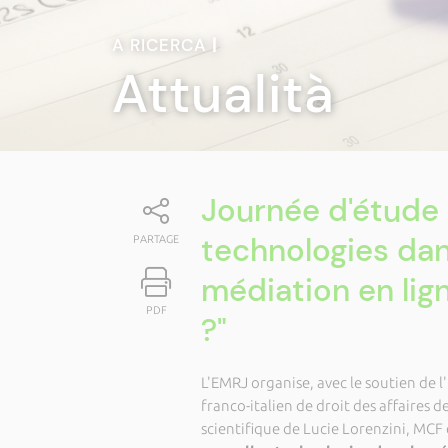
A RICERCA
|
Attualità
Journée d'étude 
technologies dans
PARTAGE
médiation en lig
PDF
?"
L'EMRJ organise, avec le soutien de l
franco-italien de droit des affaires d
scientifique de Lucie Lorenzini, MCF 