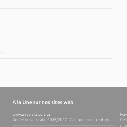
026
À la Une sur nos sites web
www.universita.corsica
Fund
Année universitaire 2026/2027 - Calendrier des rentrées
Rés
pho