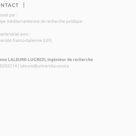
ONTACT
posé par :
ipe méditerranéenne de recherche juridique
artenariat avec :
ersité franco-italienne (UFI)
nne LALEURE-LUGREZI, Ingénieur de recherche
0202214
|
laleure@universita.corsica