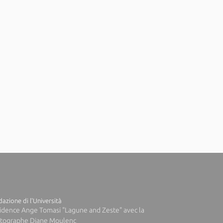
azione di l'Università
idence Ange Tomasi "Lagune and Zeste" avec la
tographe Diane Moulenc