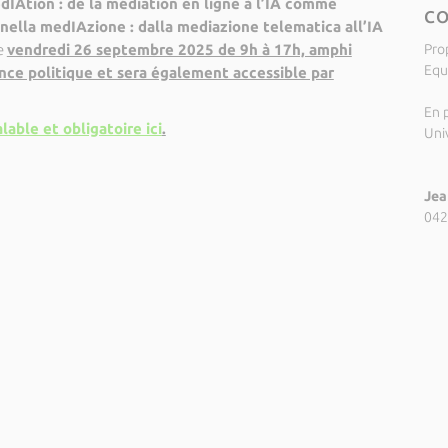
dIAtion : de la médiation en ligne à l’IA comme
C
nella medIAzione : dalla mediazione telematica all’IA
le
ve
nd
redi 26 septembre 2025 de 9h à 17h, amphi
Pro
Equ
ence politique et sera également accessible par
En p
alable et obligatoire ici
.
Univ
Jea
042