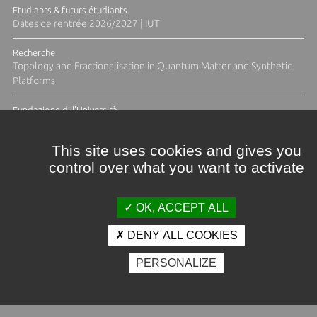
Etudiants & futurs étudiants
Dates de rentrée 2026/2027 | IUT
Recherche
Topology and Fractionalisation in Quantum Matter and Synthetic
Platforms
Fundazione di l'Università
Résidence Ange Tomasi "Lagune and Zeste" avec la photographe
Diane Moulenc
This site uses cookies and gives you
control over what you want to activate
ACTUS ET CALENDRIER ÉVÈNEMENTIEL
OK, ACCEPT ALL
DENY ALL COOKIES
Crédits et mentions légales
PERSONALIZE
Contacts
Plan d'accès
Espace presse
Photothèque
Recrutement
Marchés publics