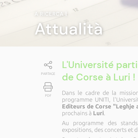
A RICERCA
|
Attualità
L'Université part
de Corse à Luri !
PARTAGE
Dans le cadre de la missio
PDF
programme UNITI, l'Univers
Editeurs de Corse "Leghje a 
prochains à
Luri
.
Au programme des stands,
expositions, des concerts et d