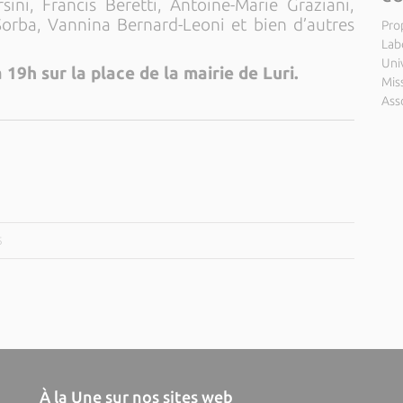
ini, Francis Beretti, Antoine-Marie Graziani,
Sorba, Vannina Bernard-Leoni et bien d’autres
Pro
Labo
Uni
 19h sur la place de la mairie de Luri.
Miss
Ass
5
À la Une sur nos sites web