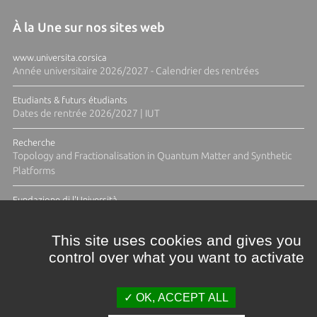
À la Une sur nos sites web
www.universita.corsica
Année universitaire 2026/2027 - Calendrier des rentrées
Etudiants & futurs étudiants
Dates de rentrée 2026/2027 | IUT
Recherche
Topology and Fractionalisation in Quantum Matter and Synthetic
Platforms
Fundazione di l'Università
Résidence Ange Tomasi "Lagune and Zeste" avec la photographe
Diane Moulenc
This site uses cookies and gives you
control over what you want to activate
ACTUS ET CALENDRIER ÉVÈNEMENTIEL
OK, ACCEPT ALL