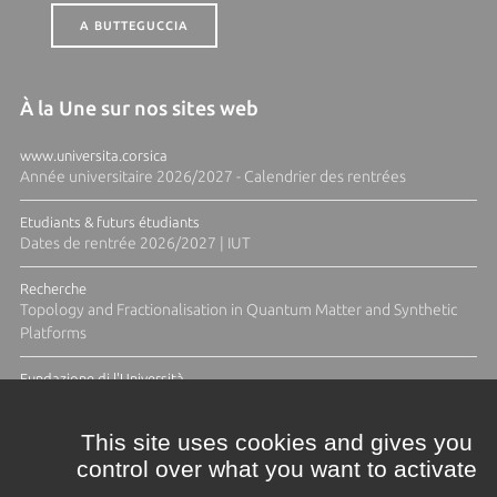
A BUTTEGUCCIA
À la Une sur nos sites web
www.universita.corsica
Année universitaire 2026/2027 - Calendrier des rentrées
Etudiants & futurs étudiants
Dates de rentrée 2026/2027 | IUT
Recherche
Topology and Fractionalisation in Quantum Matter and Synthetic
Platforms
Fundazione di l'Università
Résidence Ange Tomasi "Lagune and Zeste" avec la photographe
Diane Moulenc
This site uses cookies and gives you
control over what you want to activate