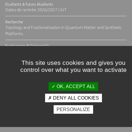
Etudiants & futurs étudiants
Dates de rentrée 2026/2027 | IUT
Recherche
Topology and Fractionalisation in Quantum Matter and Synthetic
Platforms
Fundazione di l'Università
Résidence Ange Tomasi "Lagune and Zeste" avec la photographe
Diane Moulenc
This site uses cookies and gives you
control over what you want to activate
ACTUS ET CALENDRIER ÉVÈNEMENTIEL
OK, ACCEPT ALL
DENY ALL COOKIES
Crédits et mentions légales
PERSONALIZE
Contacts
Plan d'accès
Espace presse
Photothèque
Recrutement
Marchés publics