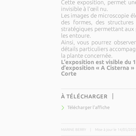
Cette exposition, permet un
invisible à l’œil nu.
Les images de microscopie él
des formes, des structures
stratégiques permettant aux p
les entoure.
Ainsi, vous pourrez observe
détails particuliers accompag
la plante concernée.
L’exposition est visible du 
d’exposition « A Cisterna »
Corte
À TÉLÉCHARGER
Télécharger l'affiche
MARINE BERRY
|
Mise à jour le 14/05/202