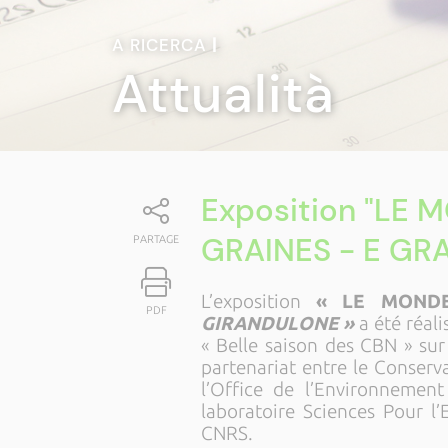
A RICERCA
|
Attualità
Exposition "LE 
GRAINES - E GR
PARTAGE
L’exposition
« LE MONDE
PDF
GIRANDULONE »
a été réal
« Belle saison des CBN » sur 
partenariat entre le Conserv
l’Office de l’Environnement
laboratoire Sciences Pour l
CNRS.