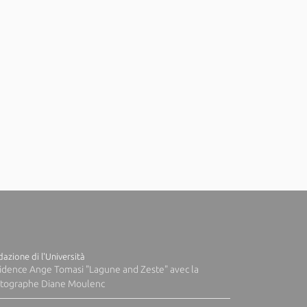
azione di l'Università
idence Ange Tomasi "Lagune and Zeste" avec la
tographe Diane Moulenc