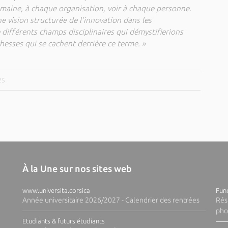
omaine, à chaque organisation, voir à chaque personne.
 vision structurée de l’innovation dans les
 différents champs disciplinaires qui démystifierions
hesses qui se cachent derrière ce terme. »
25
À la Une sur nos sites web
www.universita.corsica
Fund
Année universitaire 2026/2027 - Calendrier des rentrées
Rés
pho
Etudiants & futurs étudiants