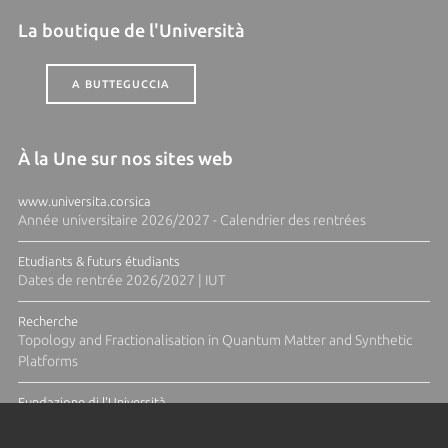
La boutique de l'Università
A BUTTEGUCCIA
À la Une sur nos sites web
www.universita.corsica
Année universitaire 2026/2027 - Calendrier des rentrées
Etudiants & futurs étudiants
Dates de rentrée 2026/2027 | IUT
Recherche
Topology and Fractionalisation in Quantum Matter and Synthetic
Platforms
Fundazione di l'Università
Résidence Ange Tomasi "Lagune and Zeste" avec la photographe
Diane Moulenc