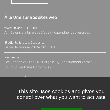
À la Une sur nos sites web
www.universita.corsica
Année universitaire 2026/2027 - Calendrier des rentrées
Etudiants & futurs étudiants
Dates de rentrée 2026/2027 | IUT
Recherche
Les Rendez-vous de l'IES Cargèse : Quantiquement votre :
Pourquoi les trains flottent-ils ?
Fundazione di l'Università
Résidence Ange Tomasi "Lagune and Zeste" avec la photographe
Diane Moulenc
This site uses cookies and gives you
control over what you want to activate
ACTUS ET CALENDRIER ÉVÈNEMENTIEL