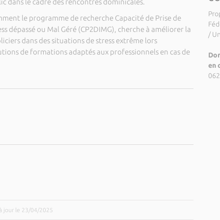
ic dans le cadre des rencontres dominicales.
Pro
omment le programme de recherche Capacité de Prise de
Féd
ress dépassé ou Mal Géré (CP2DIMG), cherche à améliorer la
/ U
liciers dans des situations de stress extrême lors
utions de formations adaptés aux professionnels en cas de
Dom
en 
062
à jour le 23/04/2025