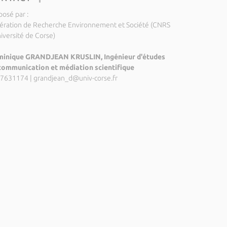
posé par :
ération de Recherche Environnement et Société (CNRS
niversité de Corse)
inique GRANDJEAN KRUSLIN, Ingénieur d'études
communication et médiation scientifique
7631174
|
grandjean_d@univ-corse.fr