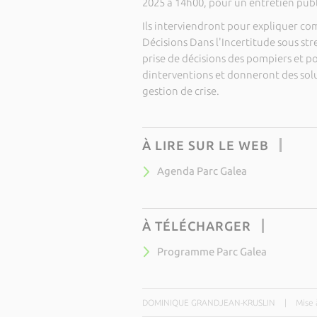
2025 à 14h00, pour un entretien publ
Ils interviendront pour expliquer c
Décisions Dans l'Incertitude sous st
prise de décisions des pompiers et po
dinterventions et donneront des sol
gestion de crise.
À LIRE SUR LE WEB
Agenda Parc Galea
À TÉLÉCHARGER
Programme Parc Galea
DOMINIQUE GRANDJEAN-KRUSLIN
|
Mise 