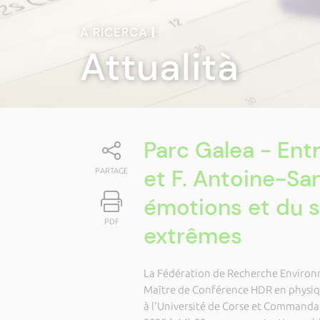
A RICERCA
|
Attualità
Parc Galea - Entr
et F. Antoine-San
PARTAGE
émotions et du s
PDF
extrêmes
La Fédération de Recherche Environn
Maître de Conférence HDR en physiqu
à l'Université de Corse et Commanda