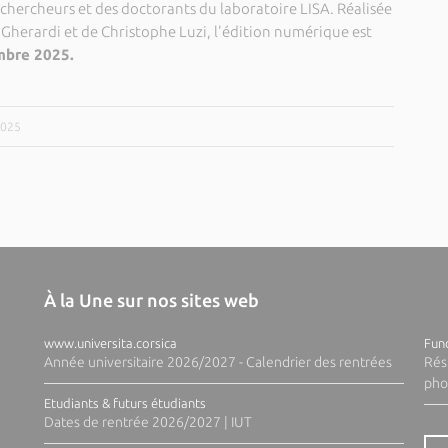
chercheurs et des doctorants du laboratoire LISA. Réalisée
 Gherardi et de Christophe Luzi, l'édition numérique est
mbre 2025.
2025
À la Une sur nos sites web
www.universita.corsica
Fund
Année universitaire 2026/2027 - Calendrier des rentrées
Rés
pho
Etudiants & futurs étudiants
Dates de rentrée 2026/2027 | IUT