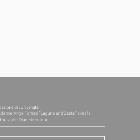
azione di l'Università
idence Ange Tomasi "Lagune and Zeste" avec la
tographe Diane Moulenc