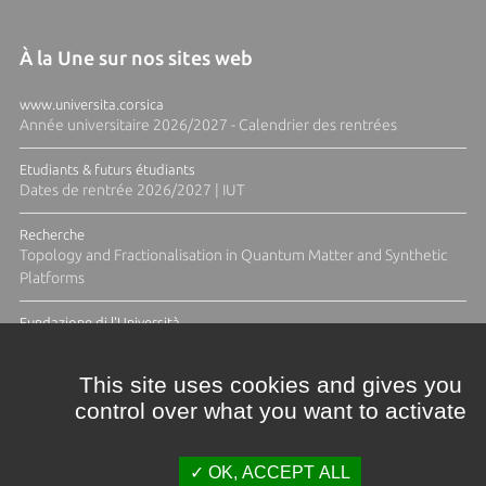
À la Une sur nos sites web
www.universita.corsica
Année universitaire 2026/2027 - Calendrier des rentrées
Etudiants & futurs étudiants
Dates de rentrée 2026/2027 | IUT
Recherche
Topology and Fractionalisation in Quantum Matter and Synthetic
Platforms
Fundazione di l'Università
Résidence Ange Tomasi "Lagune and Zeste" avec la photographe
Diane Moulenc
This site uses cookies and gives you
control over what you want to activate
ACTUS ET CALENDRIER ÉVÈNEMENTIEL
OK, ACCEPT ALL