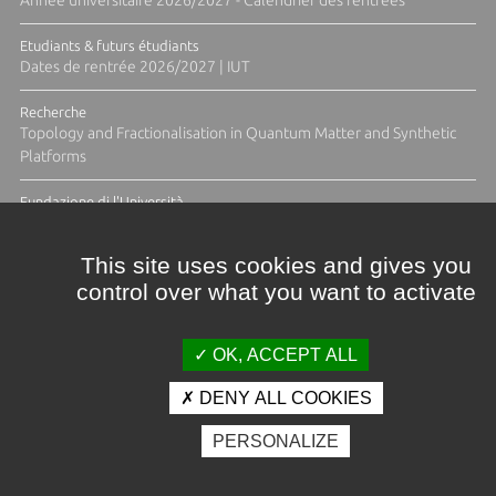
Etudiants & futurs étudiants
Dates de rentrée 2026/2027 | IUT
Recherche
Topology and Fractionalisation in Quantum Matter and Synthetic
Platforms
Fundazione di l'Università
Résidence Ange Tomasi "Lagune and Zeste" avec la photographe
Diane Moulenc
This site uses cookies and gives you
control over what you want to activate
ACTUS ET CALENDRIER ÉVÈNEMENTIEL
OK, ACCEPT ALL
DENY ALL COOKIES
Crédits et mentions légales
PERSONALIZE
Contacts
Plan d'accès
Espace presse
Photothèque
Recrutement
Marchés publics