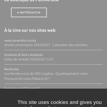
A BUTTEGUCCIA
À la Une sur nos sites web
www.universita.corsica
Année universitaire 2026/2027 - Calendrier des rentrées
Etudiants & futurs étudiants
Dates de rentrée 2026/2027 | IUT
Recherche
Les Rendez-vous de l'IES Cargèse : Quantiquement votre :
Pourquoi les trains flottent-ils ?
Fundazione di l'Università
Résidence Ange Tomasi "Lagune and Zeste" avec la photographe
Diane Moulenc
This site uses cookies and gives you