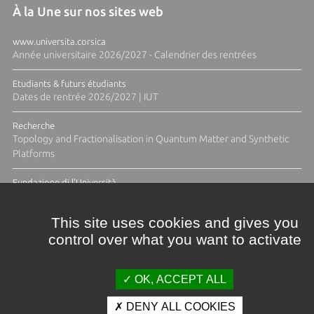
À la Une sur nos sites web
www.universita.corsica
Année universitaire 2026/2027 - Calendrier des rentrées
Etudiants & futurs étudiants
Dates de rentrée 2026/2027 | IUT
Recherche
Topology and Fractionalisation in Quantum Matter and Synthetic
Platforms
Fundazione di l'Università
Résidence Ange Tomasi "Lagune and Zeste" avec la photographe
Diane Moulenc
This site uses cookies and gives you
control over what you want to activate
ACTUS ET CALENDRIER ÉVÈNEMENTIEL
OK, ACCEPT ALL
DENY ALL COOKIES