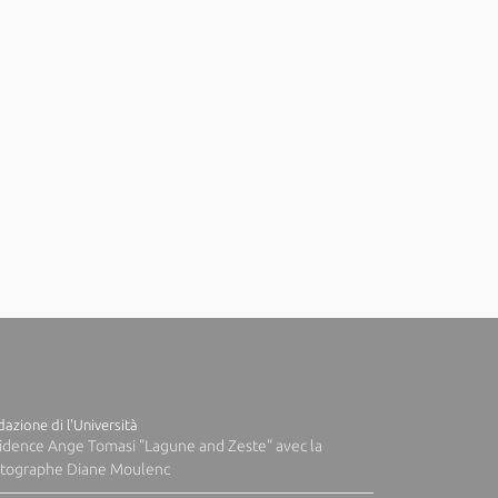
azione di l'Università
idence Ange Tomasi "Lagune and Zeste" avec la
tographe Diane Moulenc