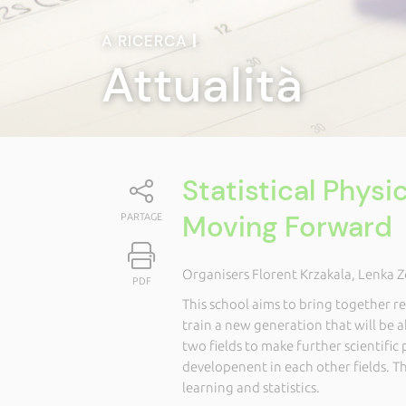
A RICERCA
|
Attualità
Statistical Physi
Moving Forward
PARTAGE
Organisers Florent Krzakala, Lenka 
PDF
This school aims to bring together r
train a new generation that will be a
two fields to make further scientific 
developenent in each other fields. T
learning and statistics.