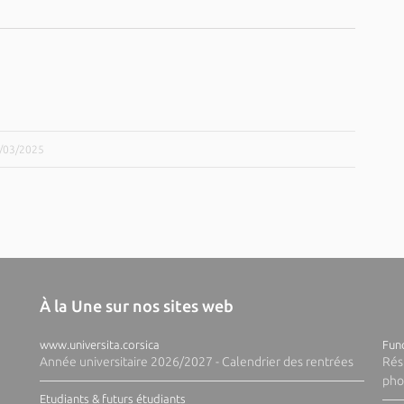
5/03/2025
À la Une sur nos sites web
www.universita.corsica
Fund
Année universitaire 2026/2027 - Calendrier des rentrées
Rés
pho
Etudiants & futurs étudiants