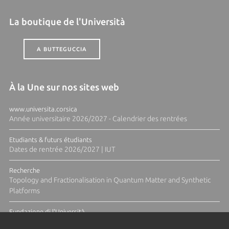
La boutique de l'Università
A BUTTEGUCCIA
À la Une sur nos sites web
www.universita.corsica
Année universitaire 2026/2027 - Calendrier des rentrées
Etudiants & futurs étudiants
Dates de rentrée 2026/2027 | IUT
Recherche
Topology and Fractionalisation in Quantum Matter and Synthetic
Platforms
Fundazione di l'Università
Résidence Ange Tomasi "Lagune and Zeste" avec la photographe