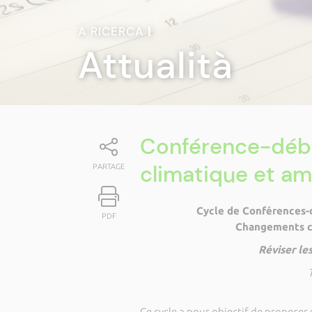
A RICERCA
|
Attualità
Conférence-déb
climatique et am
PARTAGE
Cycle de Conférences-d
PDF
Changements cl
Réviser les
Ce cycle a pour objectif de propose