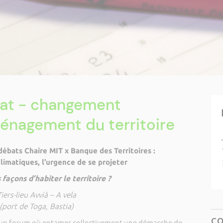
at - changement
énagement du territoire
ébats Chaire MIT x Banque des Territoires :
imatiques, l’urgence de se projeter
 façons d’habiter le territoire ?
Tiers-lieu Avvià – A vela
(port de Toga, Bastia)
C
r un forum où entamer collectivement une démarche de