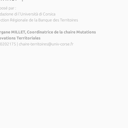
posé par :
azione di l'Università di Corsica
ection Régionale de la Banque des Territoires
gane MILLET, Coordinatrice de la chaire Mutations
ovations Territoriales
0202175
|
chaire-territoires@univ-corse.fr