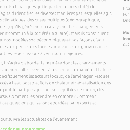
ements climatiques qui impactent d’ores et déjà le
Pro
agira d’identifier les diverses manières par lesquelles agir,
Fund
s climatiques, des crises multiples (démographique,
Dir
e...) qu’ils génèrent ou catalysent. Les changements
Mor
enir commun à la société (insulaire), mais ils constituent
Inn
r nos modèles socioéconomiques et nos façons d’agir
042
jeu est de penser des formes innovantes de gouvernance
ont les répercussions à venir sont majeures.
, il s’agira d’aborder la manière dont les changements
s amener collectivement à réviser notre manière d’habiter
 spécifiquement les acteurs locaux, de l’aménager. Risques
ccès à l’eau potable, îlots de chaleur et végétalisation des
e problématiques qui sont susceptibles de cadrer, dès
de Corse. Comment les prendre en compte ? Comment
t ces questions qui seront abordées par experts et
pour suivre les actualités de l'événement
ccéder au programme