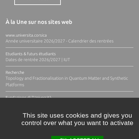
À la Une sur nos sites web
www.universita.corsica
Année universitaire 2026/2027 - Calendrier des rentrées
Etudiants & futurs étudiants
Dates de rentrée 2026/2027 | IUT
Recherche
Topology and Fractionalisation in Quantum Matter and Synthetic
Platforms
Fundazione di l'Università
Résidence Ange Tomasi "Lagune and Zeste" avec la photographe
Diane Moulenc
This site uses cookies and gives you
control over what you want to activate
ACTUS ET CALENDRIER ÉVÈNEMENTIEL