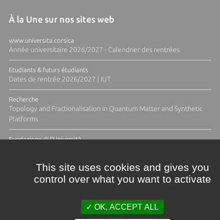
À la Une sur nos sites web
www.universita.corsica
Année universitaire 2026/2027 - Calendrier des rentrées
Etudiants & futurs étudiants
Dates de rentrée 2026/2027 | IUT
Recherche
Topology and Fractionalisation in Quantum Matter and Synthetic
Platforms
Fundazione di l'Università
Résidence Ange Tomasi "Lagune and Zeste" avec la photographe
Diane Moulenc
This site uses cookies and gives you
control over what you want to activate
ACTUS ET CALENDRIER ÉVÈNEMENTIEL
OK, ACCEPT ALL