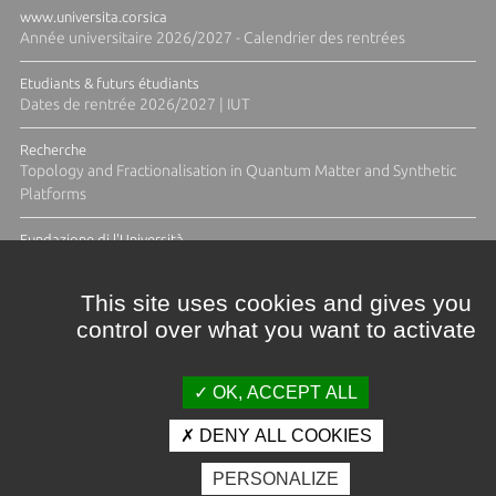
www.universita.corsica
Année universitaire 2026/2027 - Calendrier des rentrées
Etudiants & futurs étudiants
Dates de rentrée 2026/2027 | IUT
Recherche
Topology and Fractionalisation in Quantum Matter and Synthetic
Platforms
Fundazione di l'Università
Résidence Ange Tomasi "Lagune and Zeste" avec la photographe
Diane Moulenc
This site uses cookies and gives you
control over what you want to activate
ACTUS ET CALENDRIER ÉVÈNEMENTIEL
OK, ACCEPT ALL
DENY ALL COOKIES
Crédits et mentions légales
PERSONALIZE
Contacts
Plan d'accès
Espace presse
Photothèque