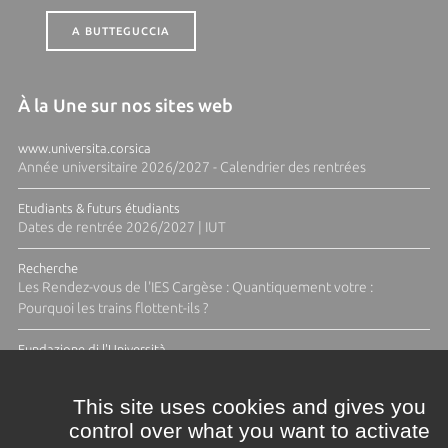
A BUTTEGUCCIA
À la Une sur nos sites web
www.universita.corsica
Année universitaire 2026/2027 - Calendrier des rentrées
Etudiants & futurs étudiants
Dates de rentrée 2026/2027 | IUT
Recherche
Les Rendez-vous de l'IES Cargèse : Quantiquement votre :
Pourquoi les trains flottent-ils ?
Fundazione di l'Università
Résidence Ange Tomasi "Lagune and Zeste" avec la photographe
Diane Moulenc
This site uses cookies and gives you
control over what you want to activate