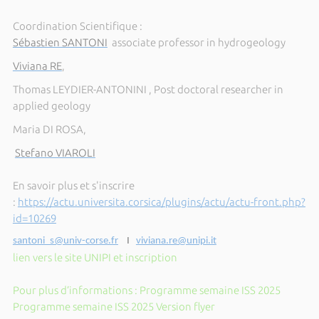
Coordination Scientifique :
Sébastien SANTONI
associate professor in hydrogeology
Viviana RE
,
Thomas LEYDIER-ANTONINI , Post doctoral researcher in
applied geology
Maria DI ROSA,
Stefano VIAROLI
En savoir plus et s'inscrire
:
https://actu.universita.corsica/plugins/actu/actu-front.php?
id=10269
santoni_s@univ-corse.fr
I
viviana.re@unipi.it
lien vers le site UNIPI et inscription
Pour plus d’informations : Programme semaine ISS 2025
Programme semaine ISS 2025 Version flyer