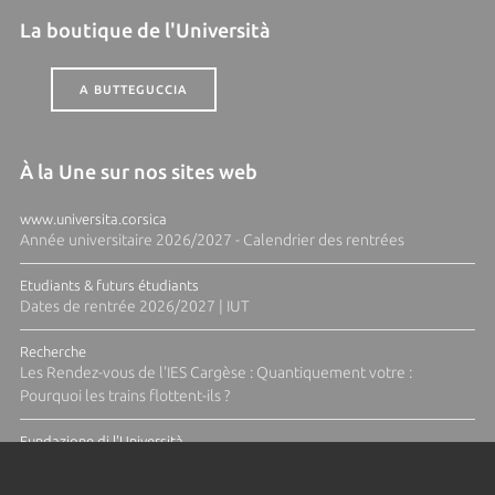
La boutique de l'Università
A BUTTEGUCCIA
À la Une sur nos sites web
www.universita.corsica
Année universitaire 2026/2027 - Calendrier des rentrées
Etudiants & futurs étudiants
Dates de rentrée 2026/2027 | IUT
Recherche
Les Rendez-vous de l'IES Cargèse : Quantiquement votre :
Pourquoi les trains flottent-ils ?
Fundazione di l'Università
Résidence Ange Tomasi "Lagune and Zeste" avec la photographe
Diane Moulenc