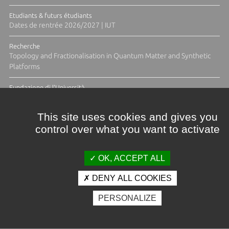
Etudiants & futurs étudiants
Dates de rentrée 2026/2027 | IUT
Recherche
Topology and Fractionalisation in Quantum Matter and Synthetic
Platforms
Fundazione di l'Università
Résidence Ange Tomasi "Lagune and Zeste" avec la photographe
Diane Moulenc
This site uses cookies and gives you
control over what you want to activate
ACTUS ET CALENDRIER ÉVÈNEMENTIEL
OK, ACCEPT ALL
DENY ALL COOKIES
Crédits et mentions légales
PERSONALIZE
Contacts
Plan d'accès
Espace presse
Photothèque
Recrutement
Marchés publics