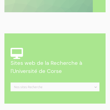
Parc Galea – Entretien public avec Alain
Di Meglio
Du dimanche 15 mars 2026 à 14h00 au dimanche 25
octobre 2026 à 18h00
Ricerca : les rendez-vous de l’Università
au Parc Galea en 2026
Plus d'actualités ›
Sites web de la Recherche à
l'Université de Corse