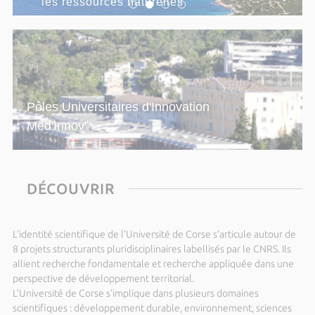
les ressources naturelles
Hot Topics in Modern Cosmology - SW18
Du lundi 14 septembre 2026 au vendredi 18
septembre 2026
2026-T3 Operator Algebras:
Approximation, Rigidity and Dynamics
Dimanche 20 septembre 2026 de 14h00 à 15h00
Pôles Universitaires d'Innovation
Parc Galea – Entretien public avec
Med'Innov'
François Santoni
Dimanche 27 septembre 2026 de 14h00 à 15h00
Parc Galea - Entretien public avec
DÉCOUVRIR
Patrice Terramorsi
Du dimanche 27 septembre 2026 au samedi 03
octobre 2026
L’identité scientifique de l’Université de Corse s’articule autour de
CohereX 2026 School - Science with
8 projets structurants pluridisciplinaires labellisés par le CNRS. Ils
coherent x-rays at synchrotrons and
allient recherche fondamentale et recherche appliquée dans une
perspective de développement territorial.
XFEL sources
L’Université de Corse s'implique dans plusieurs domaines
Dimanche 04 octobre 2026 de 14h00 à 15h00
scientifiques : développement durable, environnement, sciences