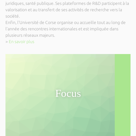
Parc Galea - Entretien public avec
juridiques, santé publique. Ses plateformes de R&D participent à la
Danièle Bernus Raffaelli
valorisation et au transfert de ses activités de recherche vers la
société.
Du mardi 06 octobre 2026 au vendredi 16 octobre
Enfin, l'Université de Corse organise ou accueille tout au long de
2026
l’année des rencontres internationales et est impliquée dans
International Autumn School in Quantum
plusieurs réseaux majeurs.
Algorithms for many-body problems
>
En savoir plus
(IASQA)
Du jeudi 08 octobre 2026 au vendredi 09 octobre
2026
4ème édition du Forum Islas del Mar
Dimanche 11 octobre 2026 de 14h00 à 15h00
Parc Galea - Entretien public avec Alain
Focus
Muselli
Dimanche 18 octobre 2026 de 14h00 à 15h00
Parc Galea – Entretien public avec
Vannina Lari
Dimanche 25 octobre 2026 de 14h00 à 15h00