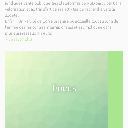
Parc Galea - Entretien public avec
juridiques, santé publique. Ses plateformes de R&D participent à la
Danièle Bernus Raffaelli
valorisation et au transfert de ses activités de recherche vers la
société.
Du mardi 06 octobre 2026 au vendredi 16 octobre
Enfin, l'Université de Corse organise ou accueille tout au long de
2026
l’année des rencontres internationales et est impliquée dans
International Autumn School in Quantum
plusieurs réseaux majeurs.
Algorithms for many-body problems
>
En savoir plus
(IASQA)
Du jeudi 08 octobre 2026 au vendredi 09 octobre
2026
4ème édition du Forum Islas del Mar
Dimanche 11 octobre 2026 de 14h00 à 15h00
Parc Galea - Entretien public avec Alain
Focus
Muselli
Dimanche 18 octobre 2026 de 14h00 à 15h00
Parc Galea – Entretien public avec
Vannina Lari
Dimanche 25 octobre 2026 de 14h00 à 15h00