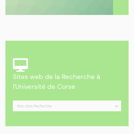
Parc Galea – Entretien public avec Alain
Di Meglio
Du dimanche 15 mars 2026 à 14h00 au dimanche 25
octobre 2026 à 18h00
Ricerca : les rendez-vous de l’Università
au Parc Galea en 2026
Plus d'actualités ›
Sites web de la Recherche à
l'Université de Corse