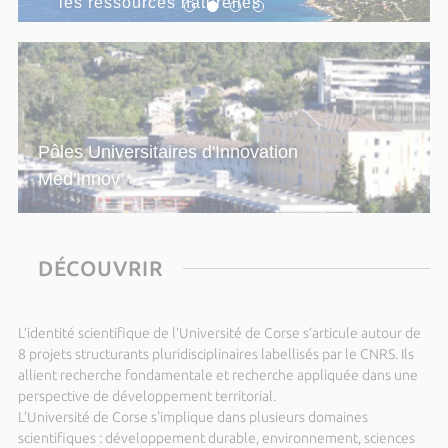
les ressources naturelles
Hot Topics in Modern Cosmology - SW18
Du lundi 14 septembre 2026 au vendredi 18
septembre 2026
2026-T3 Operator Algebras:
Approximation, Rigidity and Dynamics
Dimanche 20 septembre 2026 de 14h00 à 15h00
Pôles Universitaires d'Innovation
Parc Galea – Entretien public avec
Med'Innov'
François Santoni
Dimanche 27 septembre 2026 de 14h00 à 15h00
Parc Galea - Entretien public avec
DÉCOUVRIR
Patrice Terramorsi
Du dimanche 27 septembre 2026 au samedi 03
octobre 2026
L’identité scientifique de l’Université de Corse s’articule autour de
CohereX 2026 School - Science with
8 projets structurants pluridisciplinaires labellisés par le CNRS. Ils
coherent x-rays at synchrotrons and
allient recherche fondamentale et recherche appliquée dans une
perspective de développement territorial.
XFEL sources
L’Université de Corse s'implique dans plusieurs domaines
Dimanche 04 octobre 2026 de 14h00 à 15h00
scientifiques : développement durable, environnement, sciences