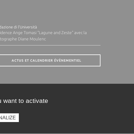
azione di l'Università
idence Ange Tomasi "Lagune and Zeste" avec la
tographe Diane Moulenc
ACTUS ET CALENDRIER ÉVÈNEMENTIEL
 want to activate
NALIZE
presse
Photothèque
Recrutement
Marchés publics