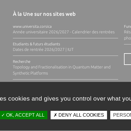
À la Une sur nos sites web
www.universita.corsica
Fund
Année universitaire 2026/2027 - Calendrier des rentrées
Rés
pho
Etudiants & futurs étudiants
Dates de rentrée 2026/2027 | IUT
Recherche
Topology and Fractionalisation in Quantum Matter and
Synthetic Platforms
ses cookies and gives you control over what you
OK, ACCEPT ALL
DENY ALL COOKIES
PERSO
Contacts
Plan d'accès
Espace 