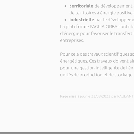
territoriale
de développement é
de territoires à énergie positive 
industrielle
par le développeme
La plateforme PAGLIA ORBA contrib
d’énergie pour favoriser le transfert
entreprises.
Pour cela des travaux scientifiques 
énergétiques. Ces travaux doivent a
pour une gestion intelligente de l’én
unités de production et de stockage,
Page mise à jour le 23/08/2022 par PAUL-A