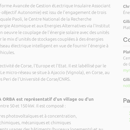
orme Avancée de Gestion éLectrique Insulaire Associant
Chr
 oBjectif Autonomie) est issu de l'engagement de trois
Éne
squale Paoli, le Centre National de la Recherche
Gil
nergie Atomique et aux Energies Alternatives via l'Institut
Pla
en oeuvre le couplage de l'énergie solaire avec des unités
C
er le mix d'unités de stockages couplées à des énergies
eau électrique intelligent en vue de fournir l'énergie à
Pla
hicules.
Cen
de 
vité de Corse, l'Europe et l'Etat. Il est labéllisé par le
myr
e micro-réseau se situe à Ajaccio (Vignola), en Corse, au
s Peri de l'Université de Corse/CNRS.
Gil
not
Pa
 ORBA est représentatif d'un village ou d'un
ntre 50 et 150 kW. Il est composé :
es photovoltaïques et à concentration,
chimiques, mécaniques et chimiques
ents usages des bâtiments (bureaux logements) et au