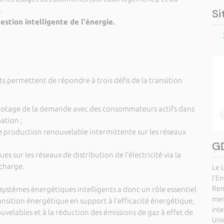
.
Si
estion intelligente de l'énergie.
s permettent de répondre à trois défis de la transition
 pilotage de la demande avec des consommateurs actifs dans
ation ;
e production renouvelable intermittente sur les réseaux
GD
ues sur les réseaux de distribution de l’électricité via la
charge.
Le 
l’E
Ren
ystèmes énergétiques intelligents a donc un rôle essentiel
mem
ansition énergétique en support à l’efficacité énergétique,
int
elables et à la réduction des émissions de gaz à effet de
Univ