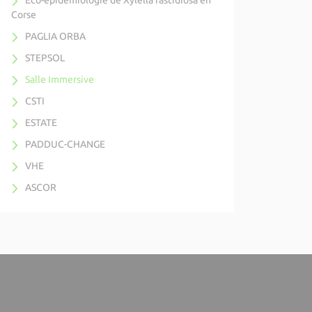
Eco-épidémiologie de Xylella fastidiosa en
Corse
PAGLIA ORBA
STEPSOL
Salle Immersive
CSTI
ESTATE
PADDUC-CHANGE
VHE
ASCOR