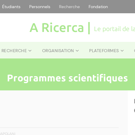
Étudiants
Personnels
Recherche
Fondation
A Ricerca |
Le portail de 
E RECHERCHE
ORGANISATION
PLATEFORMES
Programmes scientifiques
 RAPOLANI