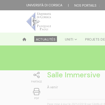
UNIVERSITÀ DI CORSICA
|
NOS PORTAILS :
ACTUALITÉS
UNITI
PROJETS D
Salle Immersive
PARTAGE
À venir
PDF
Page mise à jour le 20/12/2018 par CAMILLE