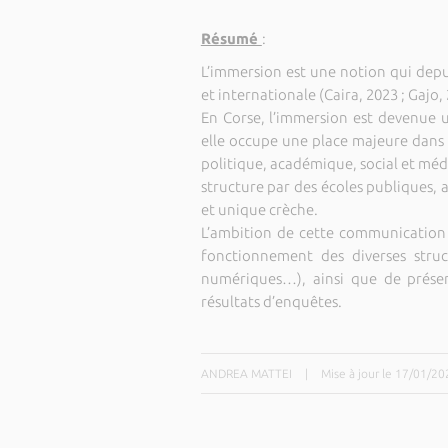
Résumé
:
L’immersion est une notion qui depu
et internationale (Caira, 2023 ; Gajo,
En Corse, l’immersion est devenue 
elle occupe une place majeure dans 
politique, académique, social et méd
structure par des écoles publiques, a
et unique crèche.
L’ambition de cette communication 
fonctionnement des diverses struct
numériques…), ainsi que de présen
résultats d’enquêtes.
ANDREA MATTEI
|
Mise à jour le 17/01/20