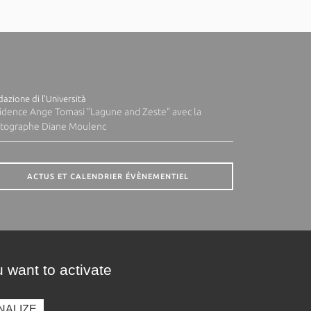
azione di l'Università
idence Ange Tomasi "Lagune and Zeste" avec la
tographe Diane Moulenc
ACTUS ET CALENDRIER ÉVÈNEMENTIEL
 want to activate
NALIZE