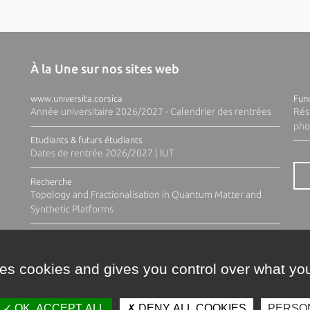
À la Une sur nos sites web
www.universita.corsica
Fund
Année universitaire 2026/2027 - Calendrier des rentrées
Rés
pho
Etudiants & futurs étudiants
Dates de rentrée 2026/2027 | IUT
Recherche
Topology and Fractionalisation in Quantum Matter and
Synthetic Platforms
ses cookies and gives you control over what you
OK, ACCEPT ALL
DENY ALL COOKIES
PERSO