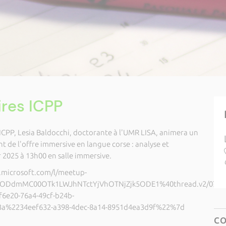
ires ICPP
 ICPP, Lesia Baldocchi, doctorante à l'UMR LISA, animera un
t de l'offre immersive en langue corse : analyse et
r 2025 à 13h00 en salle immersive.
s.microsoft.com/l/meetup-
tODdmMC00OTk1LWJhNTctYjVhOTNjZjk5ODE1%40thread.v2/0?
e20-76a4-49cf-b24b-
%2234eef632-a398-4dec-8a14-8951d4ea3d9f%22%7d
C