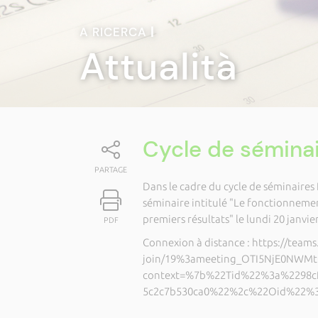
A RICERCA
|
Attualità
Cycle de sémina
PARTAGE
Dans le cadre du cycle de séminaires
séminaire intitulé "Le fonctionnemen
premiers résultats" le lundi 20 janvie
PDF
Connexion à distance : https://team
join/19%3ameeting_OTI5NjE0NWM
context=%7b%22Tid%22%3a%2298cf6
5c2c7b530ca0%22%2c%22Oid%22%3a