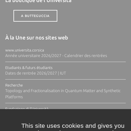
La boutique de l'Università
A BUTTEGUCCIA
À la Une sur nos sites web
www.universita.corsica
Année universitaire 2026/2027 - Calendrier des rentrées
Etudiants & futurs étudiants
Dates de rentrée 2026/2027 | IUT
Recherche
Topology and Fractionalisation in Quantum Matter and Synthetic
Platforms
Fundazione di l'Università
Résidence Ange Tomasi "Lagune and Zeste" avec la photographe
Diane Moulenc
This site uses cookies and gives you