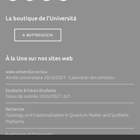
La boutique de l'Università
A BUTTEGUCCIA
À la Une sur nos sites web
www.universita.corsica
Année universitaire 2026/2027 - Calendrier des rentrées
Etudiants & futurs étudiants
Dates de rentrée 2026/2027 | IUT
Recherche
Topology and Fractionalisation in Quantum Matter and Synthetic
Platforms
Fundazione di l'Università