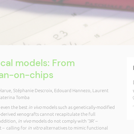
ical models: From
gan-on-chips
arue, Stéphanie Descroix, Edouard Hannezo, Laurent
 Caterina Tomba
t even the best
in vivo
models such as genetically-modified
derived xenografts cannot recapitulate the full
addition,
in vivo
models do not comply with ‘3R’ –
 – calling for
in vitro
alternatives to mimic functional