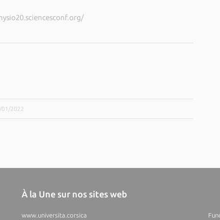
hysio20.sciencesconf.org/
5/01/2022
À la Une sur nos sites web
www.universita.corsica
Fund