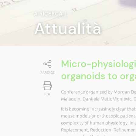
A RICERCA
|
Attualità
Micro-physiolog
organoids to or
PARTAGE
Conference organized by Morgan Del
PDF
Malaquin, Danijela Matic Vignjevic,
It is becoming increasingly clear tha
mouse models or orthotopic patient-
complexity of human physiology. In 
Replacement, Reduction, Refinement