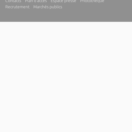
Contacts
Plan d'accès
Espace presse
Photothèque
Recrutement
Marchés publics