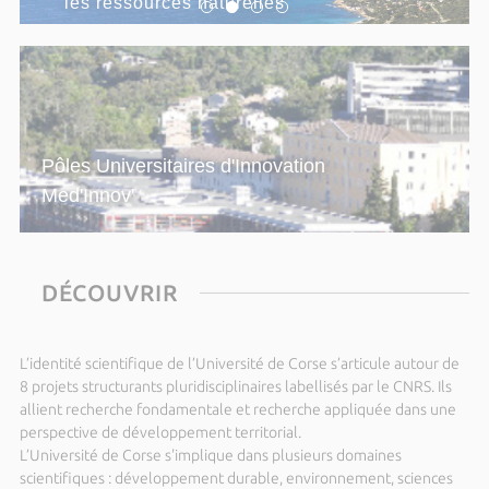
les ressources naturelles
Hot Topics in Modern Cosmology - SW18
Du lundi 14 septembre 2026 au vendredi 18
septembre 2026
2026-T3 Operator Algebras:
Approximation, Rigidity and Dynamics
Dimanche 20 septembre 2026 de 14h00 à 15h00
Pôles Universitaires d'Innovation
Parc Galea – Entretien public avec
Med'Innov'
François Santoni
Dimanche 27 septembre 2026 de 14h00 à 15h00
Parc Galea - Entretien public avec
DÉCOUVRIR
Patrice Terramorsi
Du dimanche 27 septembre 2026 au samedi 03
octobre 2026
L’identité scientifique de l’Université de Corse s’articule autour de
CohereX 2026 School - Science with
8 projets structurants pluridisciplinaires labellisés par le CNRS. Ils
coherent x-rays at synchrotrons and
allient recherche fondamentale et recherche appliquée dans une
perspective de développement territorial.
XFEL sources
L’Université de Corse s'implique dans plusieurs domaines
Dimanche 04 octobre 2026 de 14h00 à 15h00
scientifiques : développement durable, environnement, sciences