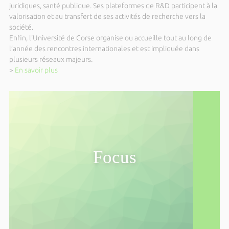
Parc Galea - Entretien public avec
juridiques, santé publique. Ses plateformes de R&D participent à la
Danièle Bernus Raffaelli
valorisation et au transfert de ses activités de recherche vers la
société.
Du mardi 06 octobre 2026 au vendredi 16 octobre
Enfin, l'Université de Corse organise ou accueille tout au long de
2026
l’année des rencontres internationales et est impliquée dans
International Autumn School in Quantum
plusieurs réseaux majeurs.
Algorithms for many-body problems
>
En savoir plus
(IASQA)
Du jeudi 08 octobre 2026 au vendredi 09 octobre
2026
4ème édition du Forum Islas del Mar
Dimanche 11 octobre 2026 de 14h00 à 15h00
Parc Galea - Entretien public avec Alain
Focus
Muselli
Dimanche 18 octobre 2026 de 14h00 à 15h00
Parc Galea – Entretien public avec
Vannina Lari
Dimanche 25 octobre 2026 de 14h00 à 15h00