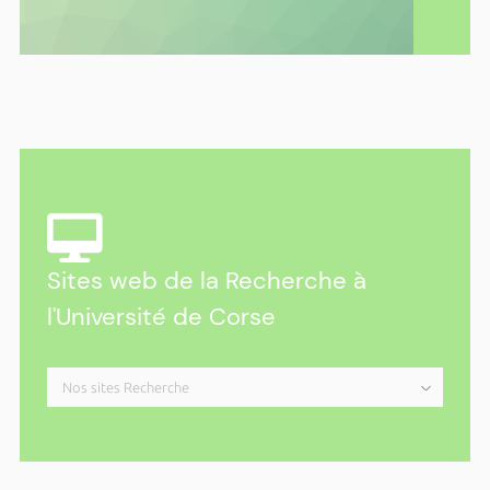
Parc Galea – Entretien public avec Alain
Di Meglio
Du dimanche 15 mars 2026 à 14h00 au dimanche 25
octobre 2026 à 18h00
Ricerca : les rendez-vous de l’Università
au Parc Galea en 2026
Plus d'actualités ›
Sites web de la Recherche à
l'Université de Corse