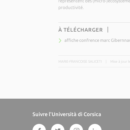
représentent des (micro-)écosystèmes
productivité.
À TÉLÉCHARGER
affiche confrence marc Gibernna
MARIE-FRANCOISE SALICETI
|
Mise à jour 
Suivre l'Università di Corsica