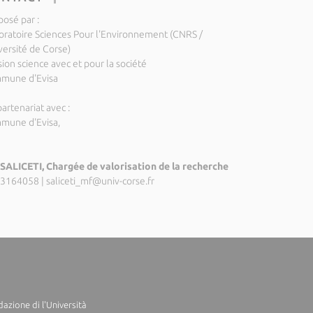
posé par :
oratoire Sciences Pour l'Environnement (CNRS /
versité de Corse)
ion science avec et pour la société
mune d'Evisa
artenariat avec :
mune d'Evisa,
SALICETI, Chargée de valorisation de la recherche
3164058
|
saliceti_mf@univ-corse.fr
azione di l'Università