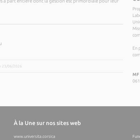
 à part entière dont la gestion est primordiale pour leur
Pro
Lab
Uni
Miss
com
u
En p
com
le 23/06/2026
MF 
061
À la Une sur nos sites web
www.universita.corsica
Fund