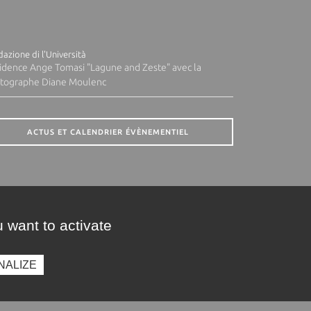
azione di l'Università
idence Ange Tomasi "Lagune and Zeste" avec la
tographe Diane Moulenc
ACTUS ET CALENDRIER ÉVÈNEMENTIEL
 want to activate
NALIZE
presse
Photothèque
Recrutement
Marchés publics