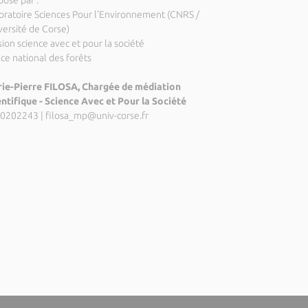
posé par :
oratoire Sciences Pour l'Environnement (CNRS /
versité de Corse)
ion science avec et pour la société
ice national des forêts
ie-Pierre FILOSA, Chargée de médiation
entifique - Science Avec et Pour la Société
0202243
|
filosa_mp@univ-corse.fr