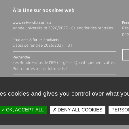
À la Une sur nos sites web
www.universita.corsica
Fund
Année universitaire 2026/2027 - Calendrier des rentrées
Rés
pho
Etudiants & futurs étudiants
Dates de rentrée 2026/2027 | IUT
Recherche
Les Rendez-vous de l'IES Cargèse : Quantiquement votre :
Pourquoi les trains flottent-ils ?
ses cookies and gives you control over what you
OK, ACCEPT ALL
DENY ALL COOKIES
PERSO
Contacts
Plan d'accès
Espace 