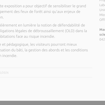
Pro
Lab
tte exposition a pour objectif de sensibiliser le grand
Uni
ement des feux de forêt ainsi qu’aux enjeux de
Miss
en.
Off
ulièrement en lumière la notion de défendabilité de
Mar
Obligations légales de débroussaillement (OLD) dans la
sci
abitations face au risque incendie.
042
e et pédagogique, les visiteurs pourront mieux
sation du bâti, la gestion des abords et les conditions
n incendie.
05/2026