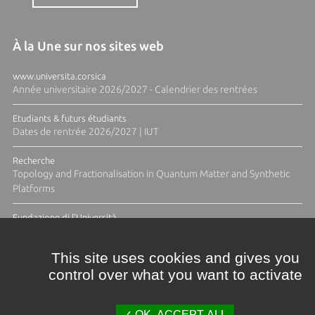
À la Une sur nos sites web
www.universita.corsica
Année universitaire 2026/2027 - Calendrier des rentrées
Etudiants & futurs étudiants
Dates de rentrée 2026/2027 | IUT
Recherche
Topology and Fractionalisation in Quantum Matter and Synthetic
Platforms
Fundazione di l'Università
Résidence Ange Tomasi "Lagune and Zeste" avec la photographe
Diane Moulenc
This site uses cookies and gives you
control over what you want to activate
ACTUS ET CALENDRIER ÉVÈNEMENTIEL
OK, ACCEPT ALL