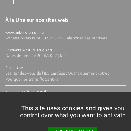
À la Une sur nos sites web
www.universita.corsica
Année universitaire 2026/2027 - Calendrier des rentrées
Etudiants & futurs étudiants
Dates de rentrée 2026/2027 | IUT
Recherche
Les Rendez-vous de l'IES Cargèse : Quantiquement votre :
Pourquoi les trains flottent-ils ?
Fundazione di l'Università
Résidence Ange Tomasi "Lagune and Zeste" avec la photographe
Diane Moulenc
This site uses cookies and gives you
control over what you want to activate
ACTUS ET CALENDRIER ÉVÈNEMENTIEL