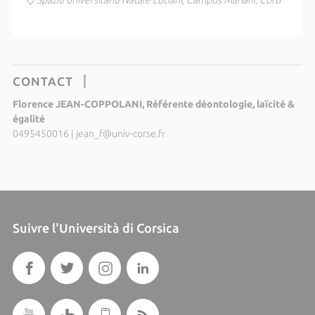
Spaziu universitariu Natale Luciani, Campus Mariani, Corti
CONTACT
Florence JEAN-COPPOLANI, Référente déontologie, laïcité &
égalité
0495450016
|
jean_f@univ-corse.fr
Suivre l'Università di Corsica