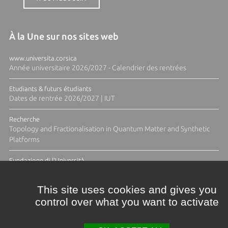
À la Une sur nos sites web
www.universita.corsica
Année universitaire 2026/2027 - Calendrier des rentrées
Etudiants & futurs étudiants
Dates de rentrée 2026/2027 | IUT
Recherche
Topology and Fractionalisation in Quantum Matter and Synthetic
Platforms
Fundazione di l'Università
Résidence Ange Tomasi "Lagune and Zeste" avec la photographe
Diane Moulenc
This site uses cookies and gives you
control over what you want to activate
ACTUS ET CALENDRIER ÉVÈNEMENTIEL