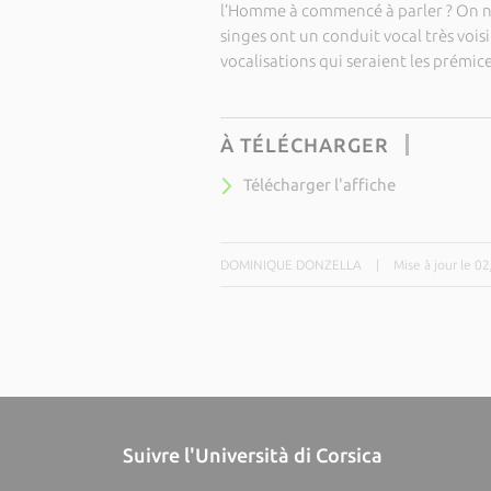
l’Homme à commencé à parler ? On ne 
singes ont un conduit vocal très vois
vocalisations qui seraient les prémic
À TÉLÉCHARGER
Télécharger l'affiche
DOMINIQUE DONZELLA
|
Mise à jour le 0
Suivre l'Università di Corsica