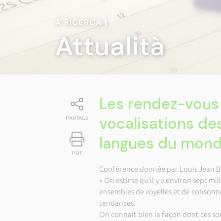
A RICERCA
|
Attualità
Les rendez-vous 
vocalisations de
PARTAGE
langues du mon
PDF
Conférence donnée par Louis Jean B
« On estime qu’il y a environ sept mil
ensembles de voyelles et de consonne
tendances.
On connait bien la façon dont ces so