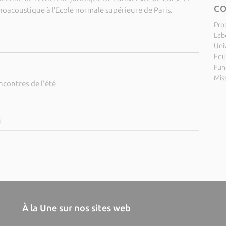
C
hoacoustique à l’Ecole normale supérieure de Paris.
Pro
Lab
Uni
Equ
Fund
Miss
contres de l'été
5
À la Une sur nos sites web