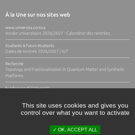
À la Une sur nos sites web
www.universita.corsica
Année universitaire 2026/2027 - Calendrier des rentrées
Etudiants & futurs étudiants
Dates de rentrée 2026/2027 | IUT
Recherche
Topology and Fractionalisation in Quantum Matter and Synthetic
Platforms
Fundazione di l'Università
Résidence Ange Tomasi "Lagune and Zeste" avec la photographe
Diane Moulenc
This site uses cookies and gives you
control over what you want to activate
ACTUS ET CALENDRIER ÉVÈNEMENTIEL
OK, ACCEPT ALL