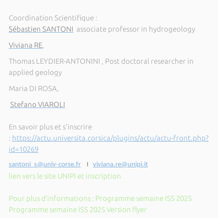
Coordination Scientifique :
Sébastien SANTONI
associate professor in hydrogeology
Viviana RE
,
Thomas LEYDIER-ANTONINI , Post doctoral researcher in
applied geology
Maria DI ROSA,
Stefano VIAROLI
En savoir plus et s'inscrire
:
https://actu.universita.corsica/plugins/actu/actu-front.php?
id=10269
santoni_s@univ-corse.fr
I
viviana.re@unipi.it
lien vers le site UNIPI et inscription
Pour plus d’informations : Programme semaine ISS 2025
Programme semaine ISS 2025 Version flyer